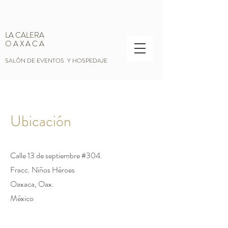
LA CALERA
O A X A C A
SALÓN DE EVENTOS Y HOSPEDAJE
Ubicación
Calle 13 de septiembre #304.
Fracc. Niños Héroes
Oaxaca, Oax.
​México